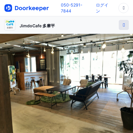
050-5291-
ログイ
7844
ン
JimdoCafe 多摩平